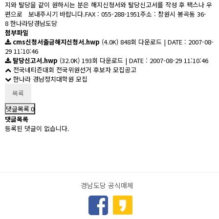
지와 탈당을 같이 원하시는 분은 해지신청서와 탈당신고서를 작성 후 팩스나 우
편으로
보내주시기 바랍니다.
FAX : 055-288-1951
주소 : 창원시 봉곡동 36-
8 한나라당경남도당
첨부파일
cms신청서출금해지신청서.hwp
(4.0K)
848회 다운로드
|
DATE : 2007-08-
29 11:10:46
탈당신고서.hwp
(32.0K)
193회 다운로드
|
DATE : 2007-08-29 11:10:46
전국네티즌대회 전국위원선거 후보자 모집공고
한나라 경남정치대학원 모집
목록
댓글목록
0
댓글목록
등록된 댓글이 없습니다.
경남도당
공식매체